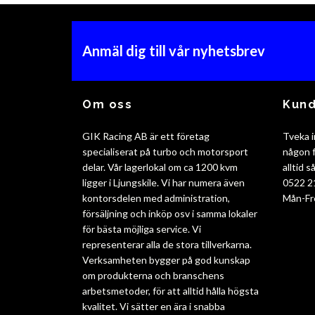
Anmäl dig till vår nyhetsbrev
Om oss
Kund
GIK Racing AB är ett företag
Tveka i
specialiserat på turbo och motorsport
någon f
delar. Vår lagerlokal om ca 1200 kvm
alltid 
ligger i Ljungskile. Vi har numera även
0522 2
kontorsdelen med administration,
Mån-Fr
försäljning och inköp osv i samma lokaler
för bästa möjliga service. Vi
representerar alla de stora tillverkarna.
Verksamheten bygger på god kunskap
om produkterna och branschens
arbetsmetoder, för att alltid hålla högsta
kvalitet. Vi sätter en ära i snabba