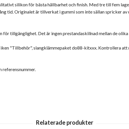
itativt silikon för bästa hållbarhet och finish. Med tre till fem l
g tid. Originalet är tillverkat i gummi som inte sällan spricker av
an för tillgänglighet. Det är ingen prestandaskillnad mellan de olika
fliken "Tillbehör", slangklämmepaket do88-kitxxx. Kontrollera a
om referensnummer.