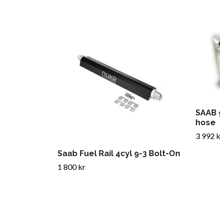
SAAB 
hose
3 992 k
Saab Fuel Rail 4cyl 9-3 Bolt-On
1 800 kr