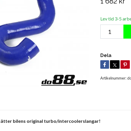
1 682 kr
Lev tid 3-5 arb
Dela
Artikelnummer:
do
ätter bilens original turbo/intercoolerslangar!