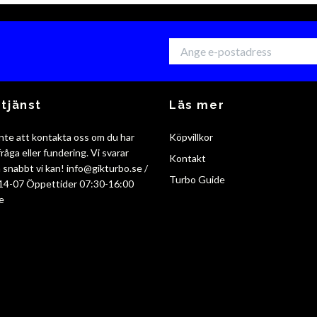
tjänst
Läs mer
nte att kontakta oss om du har
Köpvillkor
råga eller fundering. Vi svarar
Kontakt
så snabbt vi kan!
info@gikturbo.se
/
Turbo Guide
14-07 Öppettider 07:30-16:00
e