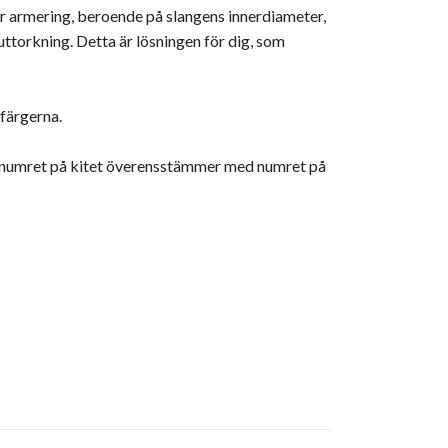
ager armering, beroende på slangens innerdiameter,
 uttorkning. Detta är lösningen för dig, som
 färgerna.
tt numret på kitet överensstämmer med numret på