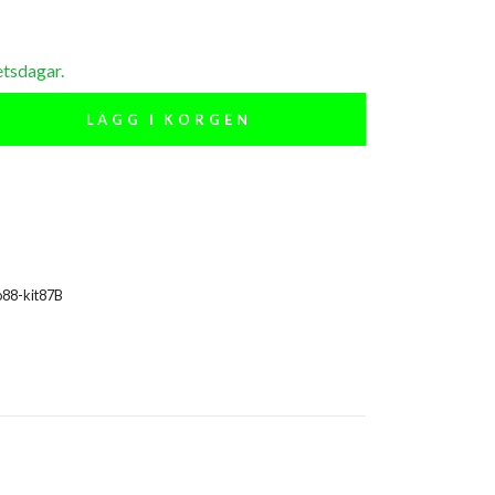
etsdagar.
LÄGG I KORGEN
88-kit87B