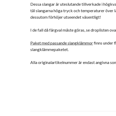
Dessa slangar är uteslutande tillverkade i högkval
tål slangarna höga tryck och temperaturer över lån
dessutom förhöjer utseendet väsentligt!
I de fall då färgval måste göras, se droplisten ov
Paket med passande slangklämmor
finns under 
slangklämmepaketet.
Alla originalartikelnummer är endast angivna s