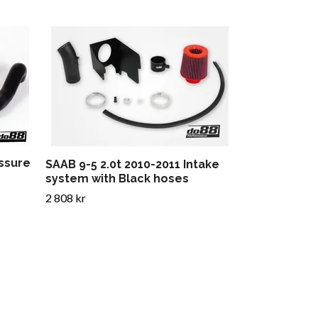
SAAB 9-3 99-
with Red ho
3 534 kr
essure
SAAB 9-5 2.0t 2010-2011 Intake
system with Black hoses
2 808 kr