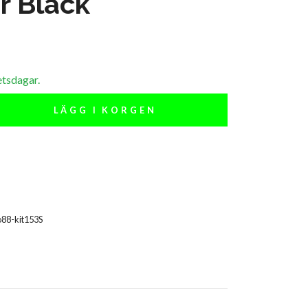
r Black
etsdagar.
LÄGG I KORGEN
88-kit153S