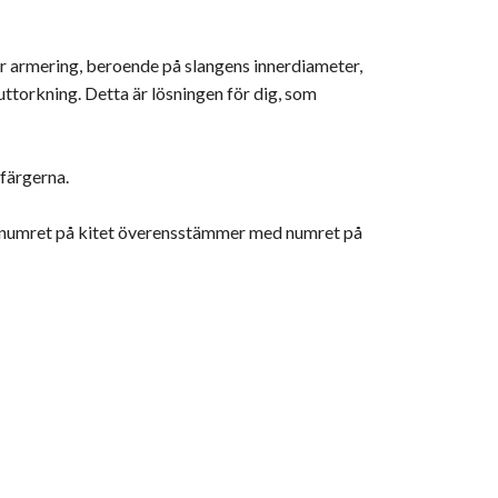
ager armering, beroende på slangens innerdiameter,
 uttorkning. Detta är lösningen för dig, som
 färgerna.
tt numret på kitet överensstämmer med numret på