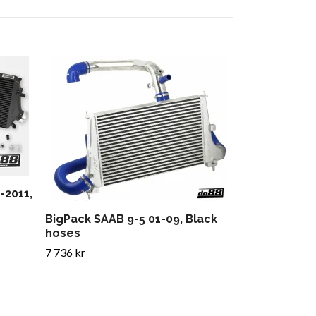
SAAB 9-5 98-
cars without
435 kr
-2011,
BigPack SAAB 9-5 01-09, Black
hoses
7 736 kr