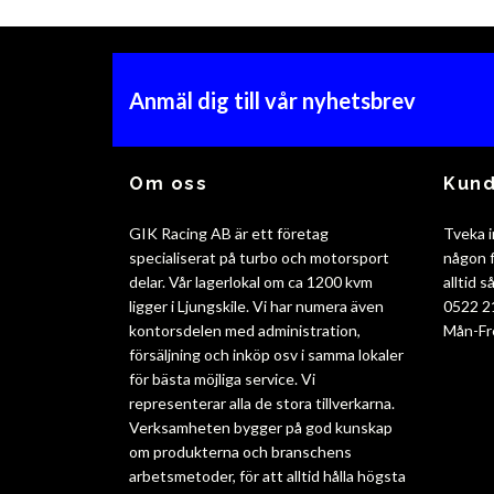
Anmäl dig till vår nyhetsbrev
Om oss
Kund
GIK Racing AB är ett företag
Tveka i
specialiserat på turbo och motorsport
någon f
delar. Vår lagerlokal om ca 1200 kvm
alltid 
ligger i Ljungskile. Vi har numera även
0522 2
kontorsdelen med administration,
Mån-Fr
försäljning och inköp osv i samma lokaler
för bästa möjliga service. Vi
representerar alla de stora tillverkarna.
Verksamheten bygger på god kunskap
om produkterna och branschens
arbetsmetoder, för att alltid hålla högsta