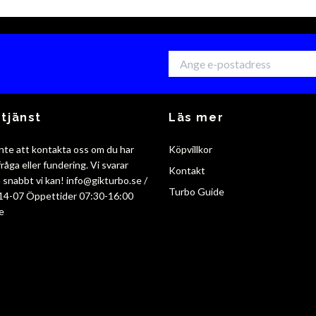
tjänst
Läs mer
nte att kontakta oss om du har
Köpvillkor
råga eller fundering. Vi svarar
Kontakt
så snabbt vi kan!
info@gikturbo.se
/
Turbo Guide
14-07 Öppettider 07:30-16:00
e