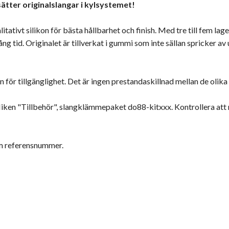
ätter originalslangar i kylsystemet!
itativt silikon för bästa hållbarhet och finish. Med tre till fem l
g tid. Originalet är tillverkat i gummi som inte sällan spricker av
an för tillgänglighet. Det är ingen prestandaskillnad mellan de olika
fliken "Tillbehör", slangklämmepaket do88-kitxxx. Kontrollera a
om referensnummer.