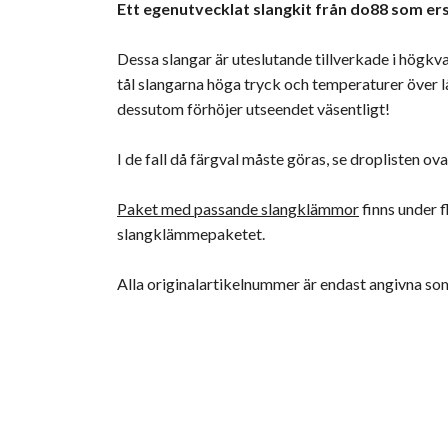
Ett egenutvecklat slangkit från do88 som ers
Dessa slangar är uteslutande tillverkade i högkval
tål slangarna höga tryck och temperaturer över lån
dessutom förhöjer utseendet väsentligt!
I de fall då färgval måste göras, se droplisten ov
Paket med passande slangklämmor
finns under 
slangklämmepaketet.
Alla originalartikelnummer är endast angivna s