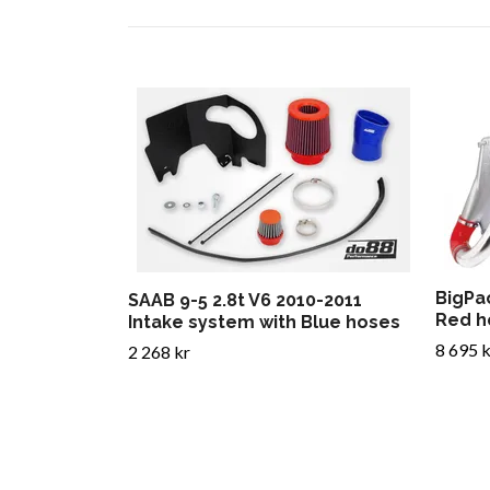
BigPac
SAAB 9-5 2.8t V6 2010-2011
Red h
Intake system with Blue hoses
8 695 k
2 268 kr