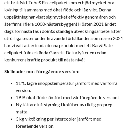
ett brittiskt Tube&Fin-cellpaket som erbjöd mycket bra
kylning tillsammans med ökat flöde och låg vikt. Denna
uppsättning har visat sig mycket effektiv genom åren och
återfinns i flera 1000-hästarsbyggen! Hösten 2021 är det
dags för nästa fas i do88:s ständiga utvecklingsarbete. Efter
utförliga tester under krävande förhållanden sommaren 2021
har vi valt att erbjuda denna produkt med ett Bar&Plate-
cellpaket från erkända Garrett. Detta lyfter en redan
konkurrenskraftig produkt till nästa nivå!
Skillnader mot föregående version
:
11°C lägre inloppstemperatur jämfört med vår förra
version.
19 % ökat flöde jämfört med vår föregående version!
Ny, lättare luftstyrning i kolfiber av riktig prepreg-
matta.
3 kg viktökning per intercooler jämfört med
föregående version.