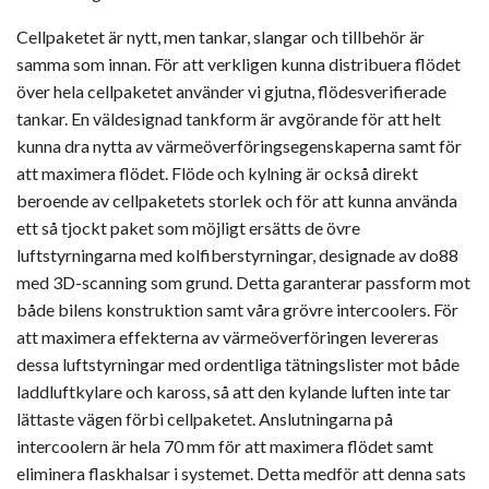
Cellpaketet är nytt, men tankar, slangar och tillbehör är
samma som innan. För att verkligen kunna distribuera flödet
över hela cellpaketet använder vi gjutna, flödesverifierade
tankar. En väldesignad tankform är avgörande för att helt
kunna dra nytta av värmeöverföringsegenskaperna samt för
att maximera flödet. Flöde och kylning är också direkt
beroende av cellpaketets storlek och för att kunna använda
ett så tjockt paket som möjligt ersätts de övre
luftstyrningarna med kolfiberstyrningar, designade av do88
med 3D-scanning som grund. Detta garanterar passform mot
både bilens konstruktion samt våra grövre intercoolers. För
att maximera effekterna av värmeöverföringen levereras
dessa luftstyrningar med ordentliga tätningslister mot både
laddluftkylare och kaross, så att den kylande luften inte tar
lättaste vägen förbi cellpaketet. Anslutningarna på
intercoolern är hela 70 mm för att maximera flödet samt
eliminera flaskhalsar i systemet. Detta medför att denna sats