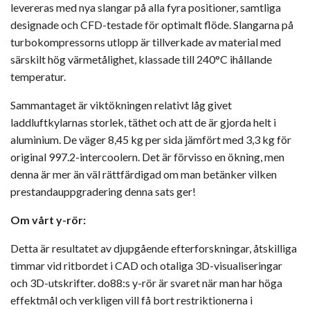
levereras med nya slangar på alla fyra positioner, samtliga
designade och CFD-testade för optimalt flöde. Slangarna på
turbokompressorns utlopp är tillverkade av material med
särskilt hög värmetålighet, klassade till 240°C ihållande
temperatur.
Sammantaget är viktökningen relativt låg givet
laddluftkylarnas storlek, täthet och att de är gjorda helt i
aluminium. De väger 8,45 kg per sida jämfört med 3,3 kg för
original 997.2-intercoolern. Det är förvisso en ökning, men
denna är mer än väl rättfärdigad om man betänker vilken
prestandauppgradering denna sats ger!
Om vårt y-rör:
Detta är resultatet av djupgående efterforskningar, åtskilliga
timmar vid ritbordet i CAD och otaliga 3D-visualiseringar
och 3D-utskrifter. do88:s y-rör är svaret när man har höga
effektmål och verkligen vill få bort restriktionerna i