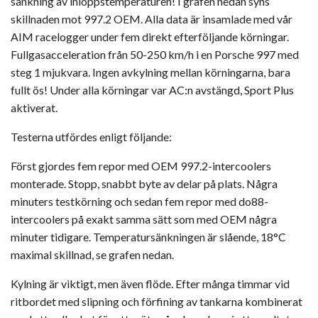
sänkning av inloppstemperaturen! I grafen nedan syns
skillnaden mot 997.2 OEM. Alla data är insamlade med vår
AIM racelogger under fem direkt efterföljande körningar.
Fullgasacceleration från 50-250 km/h i en Porsche 997 med
steg 1 mjukvara. Ingen avkylning mellan körningarna, bara
fullt ös! Under alla körningar var AC:n avstängd, Sport Plus
aktiverat.
Testerna utfördes enligt följande:
Först gjordes fem repor med OEM 997.2-intercoolers
monterade. Stopp, snabbt byte av delar på plats. Några
minuters testkörning och sedan fem repor med do88-
intercoolers på exakt samma sätt som med OEM några
minuter tidigare. Temperatursänkningen är slående, 18°C
maximal skillnad, se grafen nedan.
Kylning är viktigt, men även flöde. Efter många timmar vid
ritbordet med slipning och förfining av tankarna kombinerat