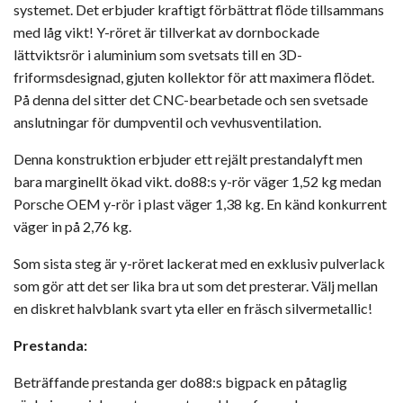
systemet. Det erbjuder kraftigt förbättrat flöde tillsammans
med låg vikt! Y-röret är tillverkat av dornbockade
lättviktsrör i aluminium som svetsats till en 3D-
friformsdesignad, gjuten kollektor för att maximera flödet.
På denna del sitter det CNC-bearbetade och sen svetsade
anslutningar för dumpventil och vevhusventilation.
Denna konstruktion erbjuder ett rejält prestandalyft men
bara marginellt ökad vikt. do88:s y-rör väger 1,52 kg medan
Porsche OEM y-rör i plast väger 1,38 kg. En känd konkurrent
väger in på 2,76 kg.
Som sista steg är y-röret lackerat med en exklusiv pulverlack
som gör att det ser lika bra ut som det presterar. Välj mellan
en diskret halvblank svart yta eller en fräsch silvermetallic!
Prestanda:
Beträffande prestanda ger do88:s bigpack en påtaglig