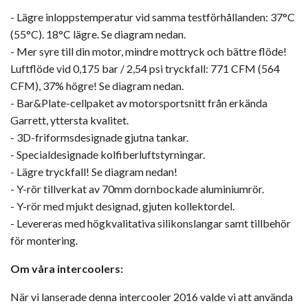
- Lägre inloppstemperatur vid samma testförhållanden: 37°C
(55°C). 18°C lägre. Se diagram nedan.
- Mer syre till din motor, mindre mottryck och bättre flöde!
Luftflöde vid 0,175 bar / 2,54 psi tryckfall: 771 CFM (564
CFM), 37% högre! Se diagram nedan.
- Bar&Plate-cellpaket av motorsportsnitt från erkända
Garrett, yttersta kvalitet.
- 3D-friformsdesignade gjutna tankar.
- Specialdesignade kolfiberluftstyrningar.
- Lägre tryckfall! Se diagram nedan!
- Y-rör tillverkat av 70mm dornbockade aluminiumrör.
- Y-rör med mjukt designad, gjuten kollektordel.
- Levereras med högkvalitativa silikonslangar samt tillbehör
för montering.
Om våra intercoolers:
När vi lanserade denna intercooler 2016 valde vi att använda