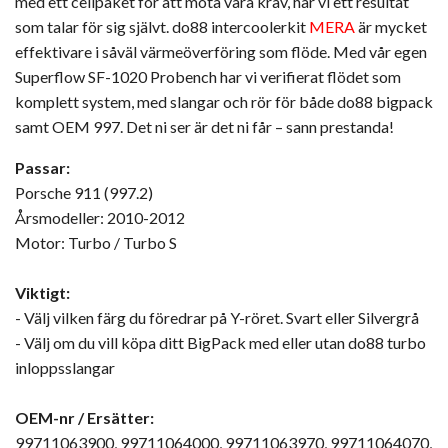
med ett cellpaket för att möta våra krav, har vi ett resultat
som talar för sig självt. do88 intercoolerkit
MERA
är mycket
effektivare i såväl värmeöverföring som flöde. Med vår egen
Superflow SF-1020 Probench har vi verifierat flödet som
komplett system, med slangar och rör för både do88 bigpack
samt OEM 997. Det ni ser är det ni får – sann prestanda!
Passar:
Porsche 911 (997.2)
Årsmodeller: 2010-2012
Motor: Turbo / Turbo S
Viktigt:
- Välj vilken färg du föredrar på Y-röret. Svart eller Silvergrå
- Välj om du vill köpa ditt BigPack med eller utan do88 turbo
inloppsslangar
OEM-nr / Ersätter:
99711063900, 99711064000, 99711063970, 99711064070,