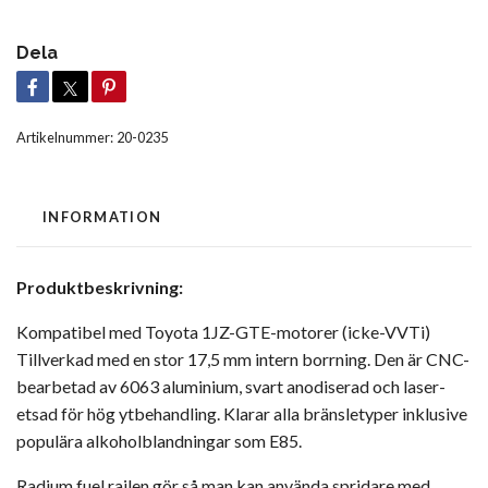
Dela
Artikelnummer:
20-0235
INFORMATION
Produktbeskrivning:
Kompatibel med Toyota 1JZ-GTE-motorer (icke-VVTi)
Tillverkad med en stor 17,5 mm intern borrning. Den är CNC-
bearbetad av 6063 aluminium, svart anodiserad och laser-
etsad för hög ytbehandling. Klarar alla bränsletyper inklusive
populära alkoholblandningar som E85.
Radium fuel railen gör så man kan använda spridare med