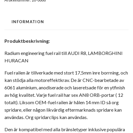
Artikelnummer:
20-0866
INFORMATION
Produktbeskrivning:
Radium engineering fuel rail till AUDI R8, LAMBORGHINI
HURACAN
Fuel railen är tillverkade med stort 17,5mm inre borrning, och
kan stödja alla motoreffektkrav. De är CNC-bearbetade av
6061 aluminium, anodiserade och laseretsade för en ytfinish
av hög kvalitet. Varje fuel rail har sex AN8 ORB-portar ( 12
totalt). Liksom OEM-fuel railen är hålen 14 mm ID så org
spridare, eller någon likvärdig eftermarknads spridare kan
användas. Org spridarclips kan användas.
Den är kompatibel med alla bränsletyper inklusive populära