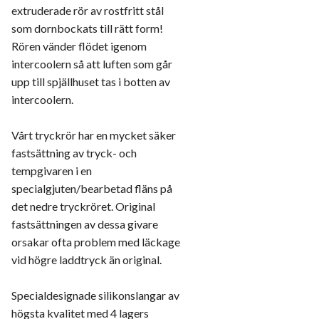
extruderade rör av rostfritt stål
som dornbockats till rätt form!
Rören vänder flödet igenom
intercoolern så att luften som går
upp till spjällhuset tas i botten av
intercoolern.
Vårt tryckrör har en mycket säker
fastsättning av tryck- och
tempgivaren i en
specialgjuten/bearbetad fläns på
det nedre tryckröret. Original
fastsättningen av dessa givare
orsakar ofta problem med läckage
vid högre laddtryck än original.
Specialdesignade silikonslangar av
högsta kvalitet med 4 lagers