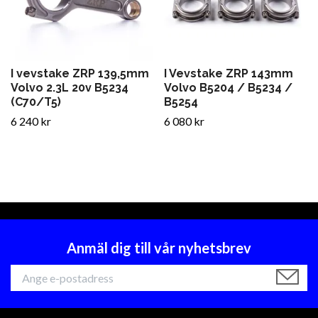
I vevstake ZRP 139,5mm
I Vevstake ZRP 143mm
Volvo 2.3L 20v B5234
Volvo B5204 / B5234 /
(C70/T5)
B5254
6 240 kr
6 080 kr
Anmäl dig till vår nyhetsbrev