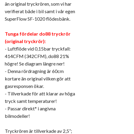
än original tryckrören, som vi har
verifierat både i bil samt i vår egen
SuperFlow SF-1020 flödesbänk.
Tunga fördelar do88 tryckrör
(original tryckrör):
- Luftflöde vid 0,15bar tryckfall:
414CFM (342CFM), do88 21%
högre! Se diagram längre ner!
- Denna rördragning är 60cm
kortare än original vilken gör att
gasresponsen ökar.
- Tillverkade för att klarar av höga
tryck samt temperaturer!
- Passar direkt* i angivna
bilmodeller!
Tryckrören är tillverkade av 2,5”;