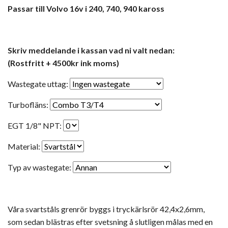
Passar till Volvo 16v i 240, 740, 940 kaross
Skriv meddelande i kassan vad ni valt nedan:
(Rostfritt + 4500kr ink moms)
Wastegate uttag:
Turbofläns:
EGT 1/8" NPT:
Material:
Typ av wastegate:
Våra svartståls grenrör byggs i tryckärlsrör 42,4x2,6mm,
som sedan blästras efter svetsning å slutligen målas med en