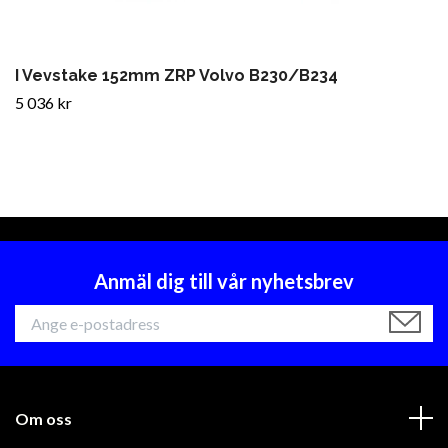
I Vevstake 152mm ZRP Volvo B230/B234
5 036 kr
Anmäl dig till vår nyhetsbrev
Om oss