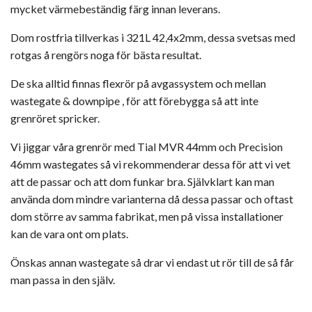
mycket värmebeständig färg innan leverans.
Dom rostfria tillverkas i 321L 42,4x2mm, dessa svetsas med
rotgas å rengörs noga för bästa resultat.
De ska alltid finnas flexrör på avgassystem och mellan
wastegate & downpipe , för att förebygga så att inte
grenröret spricker.
Vi jiggar våra grenrör med Tial MVR 44mm och Precision
46mm wastegates så vi rekommenderar dessa för att vi vet
att de passar och att dom funkar bra. Självklart kan man
använda dom mindre varianterna då dessa passar och oftast
dom större av samma fabrikat, men på vissa installationer
kan de vara ont om plats.
Önskas annan wastegate så drar vi endast ut rör till de så får
man passa in den själv.