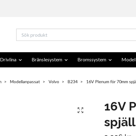
Drivlina
Bränslesystem
Bromssystem
Modell
m
Modellanpassat
Volvo
B234
16V Plenum för 70mm spjä
16V 
spjäll