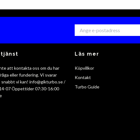
tjänst
Läs mer
nte att kontakta oss om du har
Köpvillkor
råga eller fundering. Vi svarar
Kontakt
så snabbt vi kan!
info@gikturbo.se
/
Turbo Guide
14-07 Öppettider 07:30-16:00
e