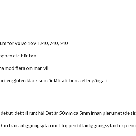
enum för Volvo 16V i 240, 740, 940
oppen etc blir bra
na modifiera om man vill
jort en gjuten klack som är lätt att borra eller gänga i
 det ut det till runt hål Det är 50mm ca 5mm innan plenumet (de s
10cm från anliggningsytan mot toppen till anliggningsytan för plen