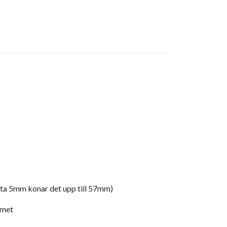
ista 5mm konar det upp till 57mm)
umet