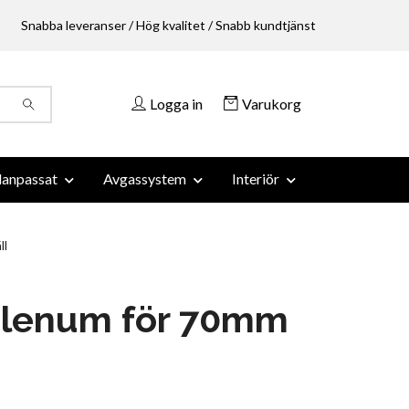
Snabba leveranser / Hög kvalitet / Snabb kundtjänst
Logga in
Varukorg
anpassat
Avgassystem
Interiör
ll
Plenum för 70mm