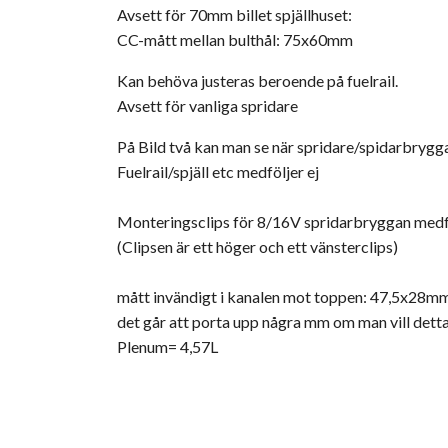
Avsett för 70mm billet spjällhuset:
CC-mått mellan bulthål: 75x60mm
Kan behöva justeras beroende på fuelrail.
Avsett för vanliga spridare
På Bild två kan man se när spridare/spidarbrygg
Fuelrail/spjäll etc medföljer ej
Monteringsclips för 8/16V spridarbryggan medföl
(Clipsen är ett höger och ett vänsterclips)
mått invändigt i kanalen mot toppen: 47,5x28m
det går att porta upp några mm om man vill dett
Plenum= 4,57L