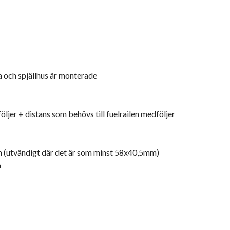
a och spjällhus är monterade
jer + distans som behövs till fuelrailen medföljer
m (utvändigt där det är som minst 58x40,5mm)
a