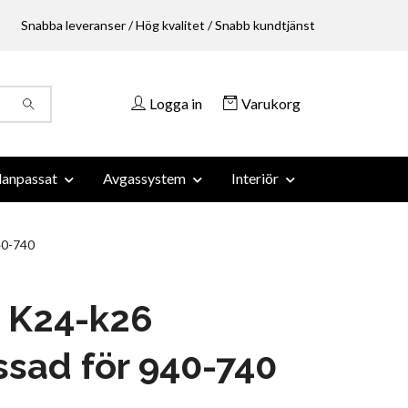
Snabba leveranser / Hög kvalitet / Snabb kundtjänst
Logga in
Varukorg
anpassat
Avgassystem
Interiör
40-740
 K24-k26
sad för 940-740