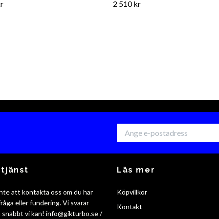
r
2 510 kr
tjänst
Läs mer
nte att kontakta oss om du har
Köpvillkor
råga eller fundering. Vi svarar
Kontakt
så snabbt vi kan!
info@gikturbo.se
/