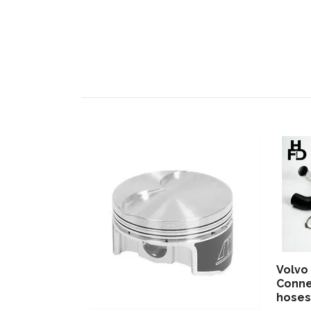
Volvo
Connec
hoses 