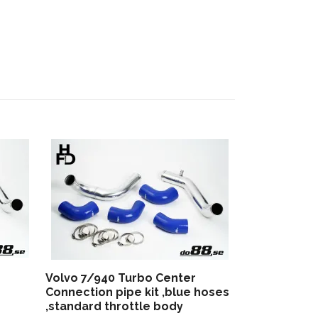
Volvo 740/9
Black
1 248 kr
Volvo 7/940 Turbo Center
Connection pipe kit ,blue hoses
,standard throttle body