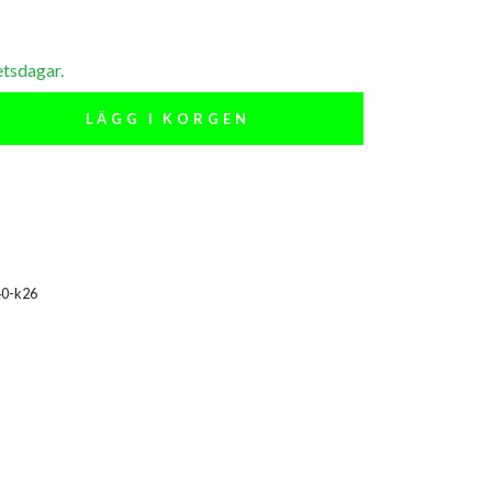
etsdagar.
LÄGG I KORGEN
40-k26