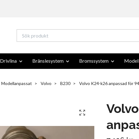
Drivlina
Bränslesystem
Bromssystem
Modell
Modellanpassat
Volvo
B230
Volvo K24-k26 anpassad för 9
Volvo
anpas