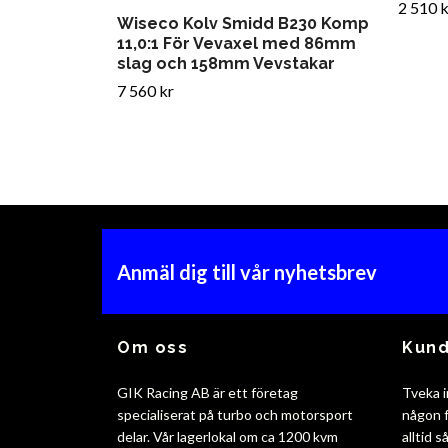
2 510 k
Wiseco Kolv Smidd B230 Komp
11,0:1 För Vevaxel med 86mm
slag och 158mm Vevstakar
7 560 kr
Anmäl dig till vår nyhetsbrev
Om oss
Kund
GIK Racing AB är ett företag
Tveka i
specialiserat på turbo och motorsport
någon f
delar. Vår lagerlokal om ca 1200 kvm
alltid 