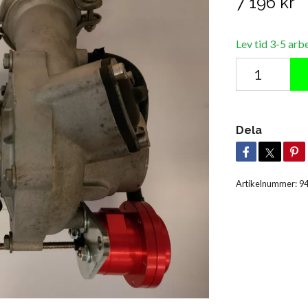
7 196 kr
Lev tid 3-5 arb
Dela
Artikelnummer:
9