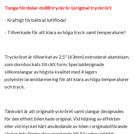
Tunga fördelar do88 tryckrör (original tryckrör):
- Kraftigt förbättrat luftflöde!
- Tillverkade för att klara av höga tryck samt temperaturer!
Tryckröret är tillverkat av 2,5" (63mm) extruderat aluminium,
som dornbockats till rätt form. Specialdesignade
silikonslangar av högsta kvalitet med 4 lagers
polyester/aramidarmering för att klara av höga temperaturer
och tryck.
Tänkvärt är att originaltryckröret samt slangar designades
för den effekt bilen hade original. Vid höjning av effekten
eller vid mycket hårt användande av bilen i originalutförande
räcker inte längre dess prestanda till. Så redan vid höjt