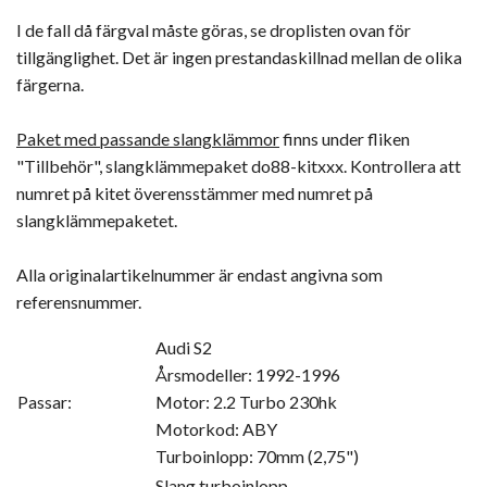
I de fall då färgval måste göras, se droplisten ovan för
tillgänglighet. Det är ingen prestandaskillnad mellan de olika
färgerna.
Paket med passande slangklämmor
finns under fliken
"Tillbehör", slangklämmepaket do88-kitxxx. Kontrollera att
numret på kitet överensstämmer med numret på
slangklämmepaketet.
Alla originalartikelnummer är endast angivna som
referensnummer.
Audi S2
Årsmodeller: 1992-1996
Passar:
Motor: 2.2 Turbo 230hk
Motorkod: ABY
Turboinlopp: 70mm (2,75")
Slang turboinlopp