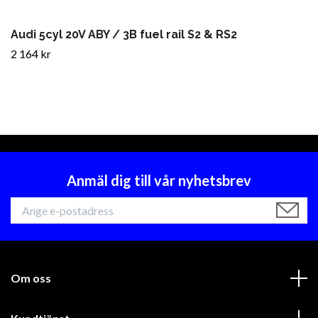
Audi 5cyl 20V ABY / 3B fuel rail S2 & RS2
2 164 kr
Anmäl dig till vår nyhetsbrev
Om oss