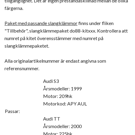
tillgänglighet. Det är ingen prestandaskillnad mellan de olika
färgerna.
Paket med passande slangklämmor
finns under fliken
"Tillbehör", slangklämmepaket do88-kitxxx. Kontrollera att
numret på kitet överensstämmer med numret på
slangklämmepaketet.
Alla originalartikelnummer är endast angivna som
referensnummer.
Audi S3
Årsmodeller: 1999
Motor: 209hk
Motorkod: APY AUL
Passar:
Audi TT
Årsmodeller: 2000
Motor: 225hk