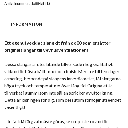
Artikelnummer:
do88-kit81S
INFORMATION
Ett egenutvecklat slangkit från do88 som ersätter
originalslangar till vevhusventilationen!
Dessa slangar är uteslutande tillverkade i högkvalitativt
silikon för bästa hållbarhet och finish. Med tre till fem lager
armering, beroende på slangens innerdiameter, tål slangarna
höga tryck och temperaturer över lång tid. Originalet är
tillverkat i gummi som inte sällan spricker av uttorkning.
Detta är lösningen för dig, som dessutom förhöjer utseendet
väsentligt!
I de fall då färgval måste göras, se droplisten ovan för