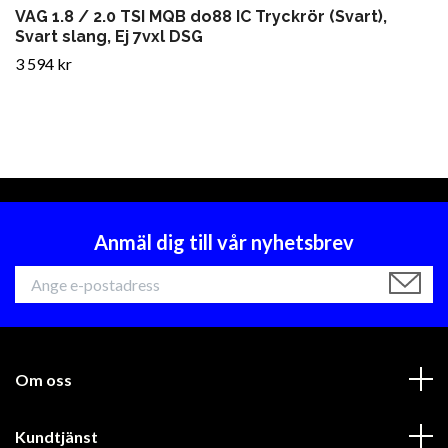
VAG 1.8 / 2.0 TSI MQB do88 IC Tryckrör (Svart),
Svart slang, Ej 7vxl DSG
3 594 kr
Anmäl dig till vår nyhetsbrev
Om oss
Kundtjänst