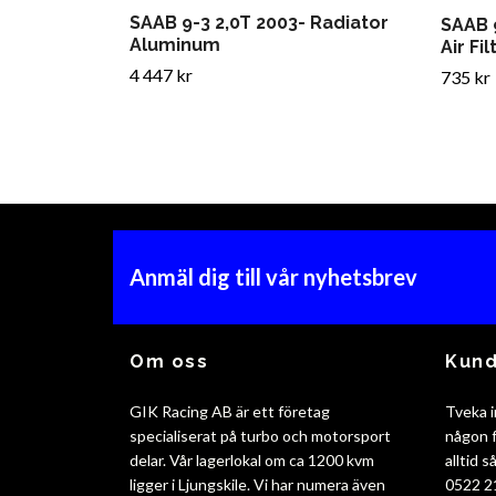
SAAB 9-3 2,0T 2003- Radiator
SAAB 
Aluminum
Air Fil
4 447 kr
735 kr
Anmäl dig till vår nyhetsbrev
Om oss
Kund
GIK Racing AB är ett företag
Tveka i
specialiserat på turbo och motorsport
någon f
delar. Vår lagerlokal om ca 1200 kvm
alltid 
ligger i Ljungskile. Vi har numera även
0522 2