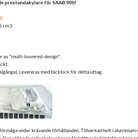
de prestandakylare för SAAB 900!
l:
96 cm3
 av "multi-louvered-design".
ockt.
algänga). Levereras med täcklock för detta uttag.
lförmåga under krävande förhållanden. Tillverkad helt i aluminiu
ävs. Den utökade cellpaketsvolymen förbättrar kylningsförmågan 