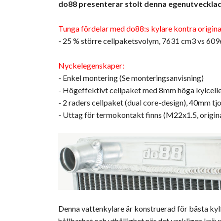
do88 presenterar stolt denna egenutveckla
Tunga fördelar med do88:s kylare kontra origina
- 25 % större cellpaketsvolym, 7631 cm3 vs 60
Nyckelegenskaper:
- Enkel montering (Se monteringsanvisning)
- Högeffektivt cellpaket med 8mm höga kylceller
- 2 raders cellpaket (dual core-design), 40mm tj
- Uttag för termokontakt finns (M22x1.5, origin
Denna vattenkylare är konstruerad för bästa ky
hållbarhet och uthållighet när det verkligen kr