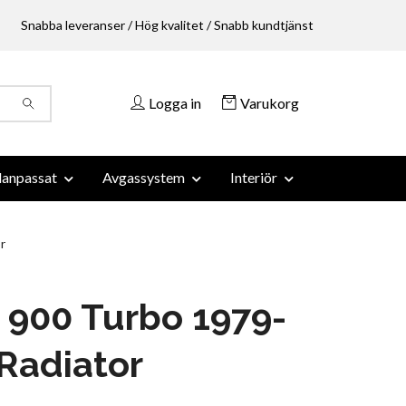
Snabba leveranser / Hög kvalitet / Snabb kundtjänst
Logga in
Varukorg
anpassat
Avgassystem
Interiör
r
 900 Turbo 1979-
Radiator