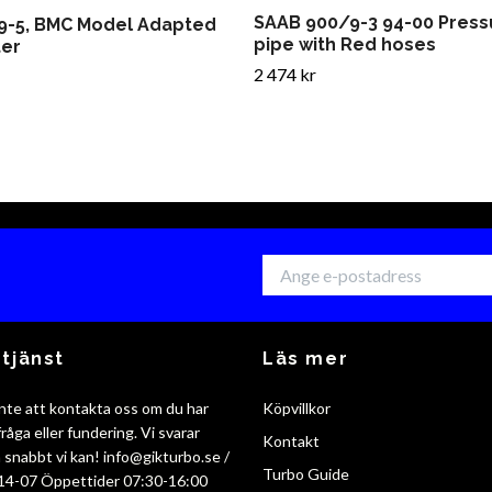
SAAB 900/9-3 94-00 Press
9-5, BMC Model Adapted
pipe with Red hoses
ter
2 474 kr
tjänst
Läs mer
nte att kontakta oss om du har
Köpvillkor
råga eller fundering. Vi svarar
Kontakt
så snabbt vi kan!
info@gikturbo.se
/
Turbo Guide
14-07 Öppettider 07:30-16:00