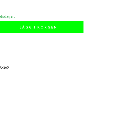
etsdagar.
LÄGG I KORGEN
C-260