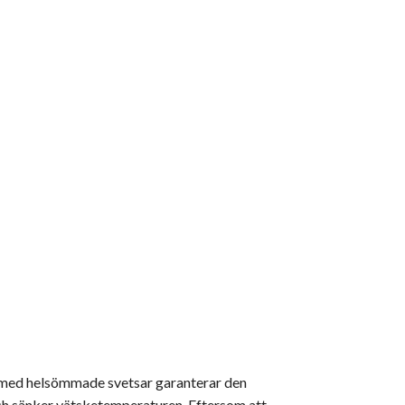
m med helsömmade svetsar garanterar den
och sänker vätsketemperaturen. Eftersom att