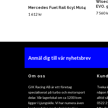
Wisec
EVO. 
Mercedes Fuel Rail 6cyl M104
7 560 k
1 612 kr
Anmäl dig till vår nyhetsbrev
Om oss
Kund
GIK Racing AB är ett företag
Tveka i
specialiserat på turbo och motorsport
någon f
delar. Vår lagerlokal om ca 1200 kvm
alltid 
ligger i Ljungskile. Vi har numera även
0522 2