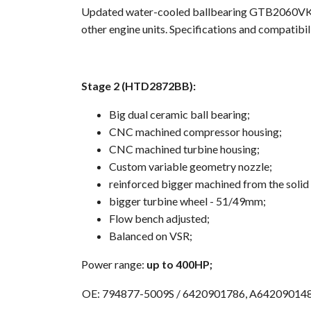
Updated water-cooled ballbearing GTB2060VKLR
other engine units. Specifications and compatibili
Stage 2 (HTD2872BB):
Big dual ceramic ball bearing;
CNC machined compressor housing;
CNC machined turbine housing;
Custom variable geometry nozzle;
reinforced bigger machined from the soli
bigger turbine wheel - 51/49mm;
Flow bench adjusted;
Balanced on VSR;
Power range:
up to 400HP;
OE: 794877-5009S / 6420901786,
A642090148