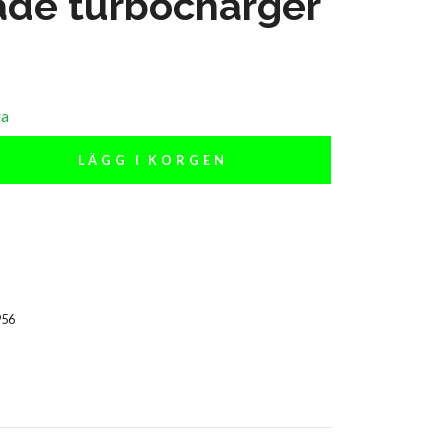
ade turbocharger
ra
LÄGG I KORGEN
956