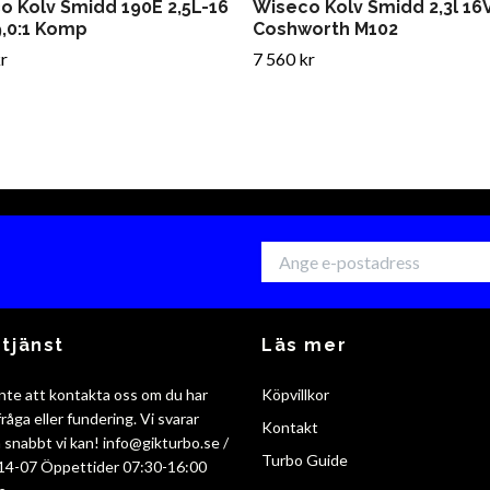
o Kolv Smidd 190E 2,5L-16
Wiseco Kolv Smidd 2,3l 16
9,0:1 Komp
Coshworth M102
r
7 560 kr
tjänst
Läs mer
nte att kontakta oss om du har
Köpvillkor
råga eller fundering. Vi svarar
Kontakt
så snabbt vi kan!
info@gikturbo.se
/
Turbo Guide
14-07 Öppettider 07:30-16:00