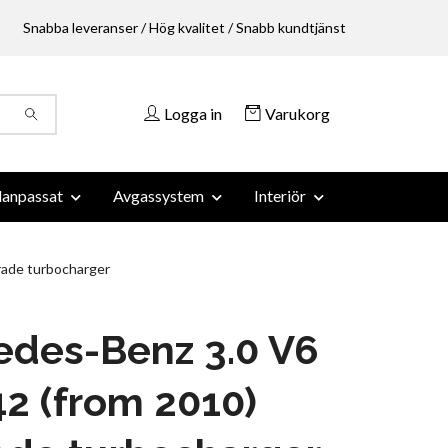
Snabba leveranser / Hög kvalitet / Snabb kundtjänst
Logga in
Varukorg
anpassat
Avgassystem
Interiör
ade turbocharger
edes-Benz 3.0 V6
2 (from 2010)