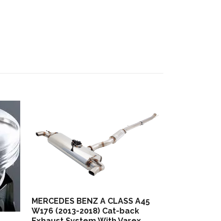
MERCEDES B
Downpipe an
10 304 kr
MERCEDES BENZ A CLASS A45
W176 (2013-2018) Cat-back
Exhaust System With Varex