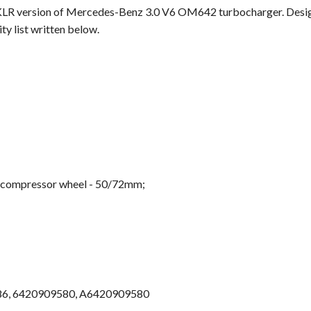
 version of Mercedes-Benz 3.0 V6 OM642 turbocharger. Design
ty list written below.
d compressor wheel - 50/72mm;
6,
6420909580,
A6420909580