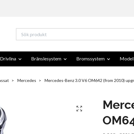
Drivlina
Bränslesystem
Bromssystem
Modell
assat
Mercedes
Mercedes-Benz 3.0 V6 OM642 (from 2010) upgr
Merc
OM64