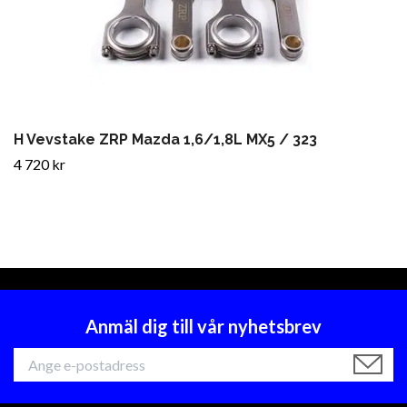
H Vevstake ZRP Mazda 1,6/1,8L MX5 / 323
4 720 kr
Anmäl dig till vår nyhetsbrev