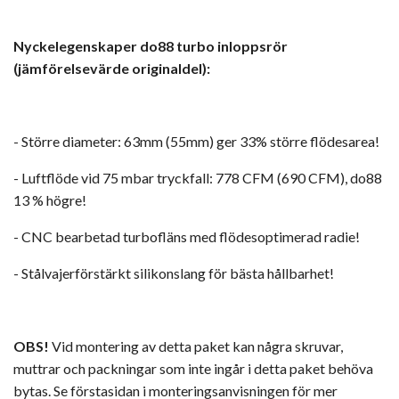
Nyckelegenskaper do88 turbo inloppsrör
(jämförelsevärde originaldel):
- Större diameter: 63mm (55mm) ger 33% större flödesarea!
- Luftflöde vid 75 mbar tryckfall: 778 CFM (690 CFM), do88
13 % högre!
- CNC bearbetad turbofläns med flödesoptimerad radie!
- Stålvajerförstärkt silikonslang för bästa hållbarhet!
OBS!
Vid montering av detta paket kan några skruvar,
muttrar och packningar som inte ingår i detta paket behöva
bytas. Se förstasidan i monteringsanvisningen för mer