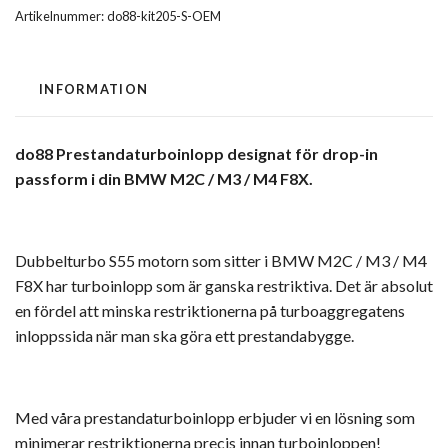
Artikelnummer:
do88-kit205-S-OEM
INFORMATION
do88 Prestandaturboinlopp designat för drop-in
passform i din BMW M2C / M3 / M4 F8X.
Dubbelturbo S55 motorn som sitter i BMW M2C / M3 / M4
F8X har turboinlopp som är ganska restriktiva. Det är absolut
en fördel att minska restriktionerna på turboaggregatens
inloppssida när man ska göra ett prestandabygge.
Med våra prestandaturboinlopp erbjuder vi en lösning som
minimerar restriktionerna precis innan turboinloppen!