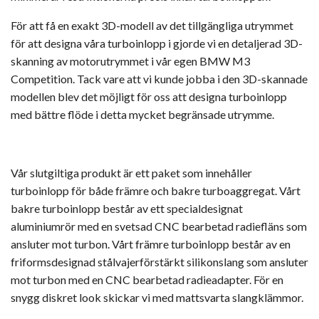
För att få en exakt 3D-modell av det tillgängliga utrymmet
för att designa våra turboinlopp i gjorde vi en detaljerad 3D-
skanning av motorutrymmet i vår egen BMW M3
Competition. Tack vare att vi kunde jobba i den 3D-skannade
modellen blev det möjligt för oss att designa turboinlopp
med bättre flöde i detta mycket begränsade utrymme.
Vår slutgiltiga produkt är ett paket som innehåller
turboinlopp för både främre och bakre turboaggregat. Vårt
bakre turboinlopp består av ett specialdesignat
aluminiumrör med en svetsad CNC bearbetad radiefläns som
ansluter mot turbon. Vårt främre turboinlopp består av en
friformsdesignad stålvajerförstärkt silikonslang som ansluter
mot turbon med en CNC bearbetad radieadapter. För en
snygg diskret look skickar vi med mattsvarta slangklämmor.