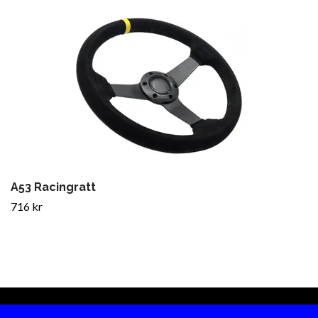
A53 Racingratt
716 kr