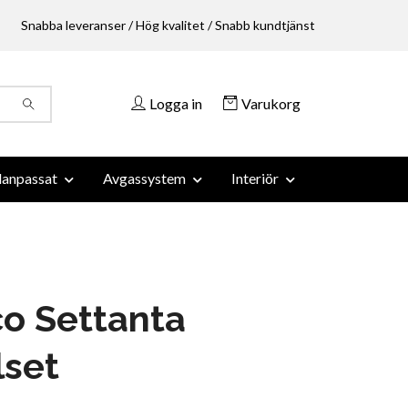
Snabba leveranser / Hög kvalitet / Snabb kundtjänst
Logga in
Varukorg
anpassat
Avgassystem
Interiör
o Settanta
lset