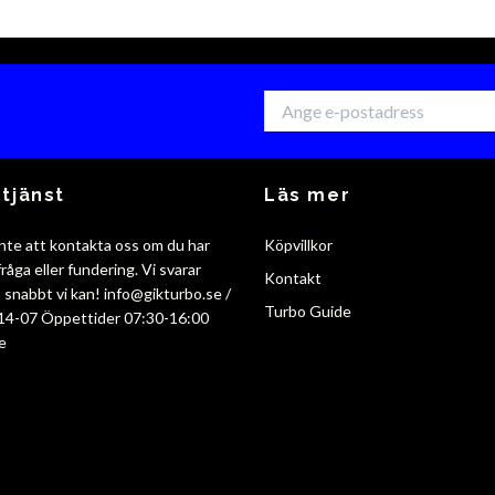
tjänst
Läs mer
nte att kontakta oss om du har
Köpvillkor
råga eller fundering. Vi svarar
Kontakt
så snabbt vi kan!
info@gikturbo.se
/
Turbo Guide
14-07 Öppettider 07:30-16:00
e