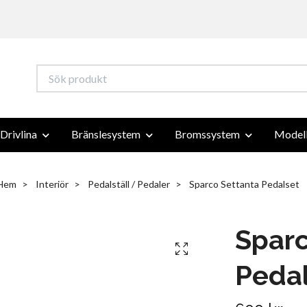
Drivlina
Bränslesystem
Bromssystem
Modell
Hem
Interiör
Pedalställ / Pedaler
Sparco Settanta Pedalset
Sparc
Peda