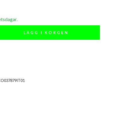
etsdagar.
LÄGG I KORGEN
CO037879IT01