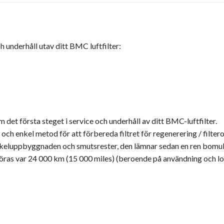
ch underhåll utav ditt BMC luftfilter:
det första steget i service och underhåll av ditt BMC-luftfilter.
 enkel metod för att förbereda filtret för regenerering / filterol
ikeluppbyggnaden och smutsrester, den lämnar sedan en ren bomu
göras var 24 000 km (15 000 miles) (beroende på användning och lok