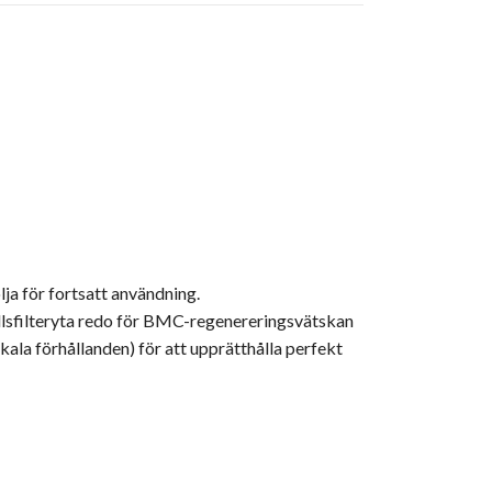
ja för fortsatt användning.
llsfilteryta redo för BMC-regenereringsvätskan
ala förhållanden) för att upprätthålla perfekt