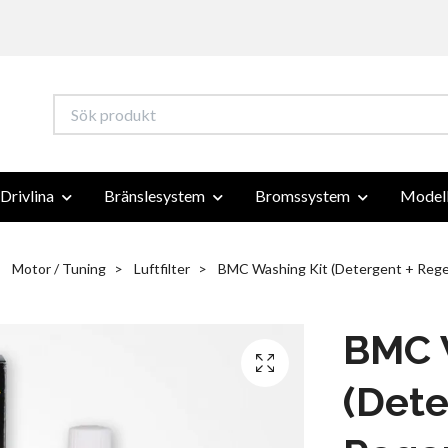
Drivlina
Bränslesystem
Bromssystem
Modell
Motor / Tuning
Luftfilter
BMC Washing Kit (Detergent + Regen
BMC 
(Dete