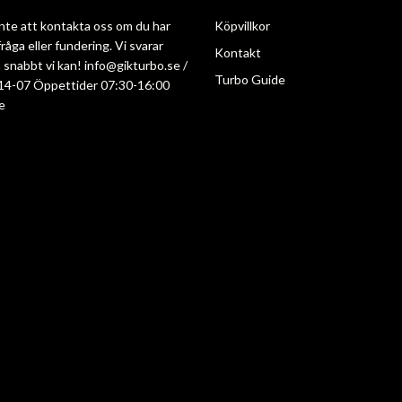
nte att kontakta oss om du har
Köpvillkor
råga eller fundering. Vi svarar
Kontakt
så snabbt vi kan!
info@gikturbo.se
/
Turbo Guide
14-07 Öppettider 07:30-16:00
e