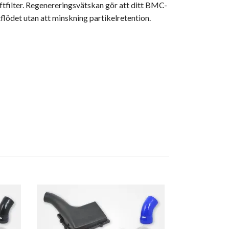
ftfilter. Regenereringsvätskan gör att ditt BMC-
tflödet utan att minskning partikelretention.
BMC Twin Air 
Connection
140mm