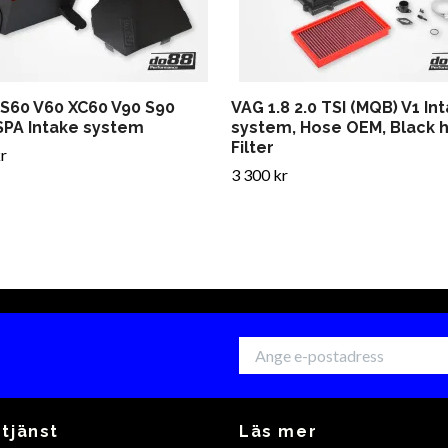
 S60 V60 XC60 V90 S90
VAG 1.8 2.0 TSI (MQB) V1 In
SPA Intake system
system, Hose OEM, Black 
Filter
r
3 300 kr
tjänst
Läs mer