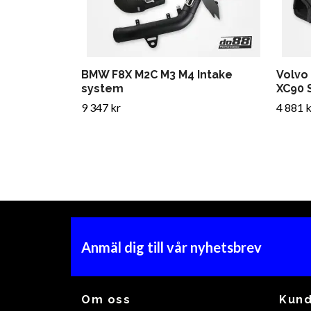
BMW F8X M2C M3 M4 Intake
Volvo
system
XC90 
9 347 kr
4 881 k
Anmäl dig till vår nyhetsbrev
Om oss
Kund