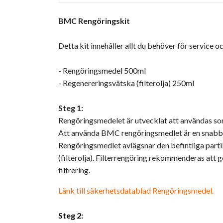
BMC Rengöringskit
Detta kit innehåller allt du behöver för service o
- Rengöringsmedel 500ml
- Regenereringsvätska (filterolja) 250ml
Steg 1:
Rengöringsmedelet är utvecklat att användas som 
Att använda BMC rengöringsmedlet är en snabb och
Rengöringsmedlet avlägsnar den befintliga part
(filterolja). Filterrengöring rekommenderas att 
filtrering.
Länk till säkerhetsdatablad Rengöringsmedel.
Steg 2: