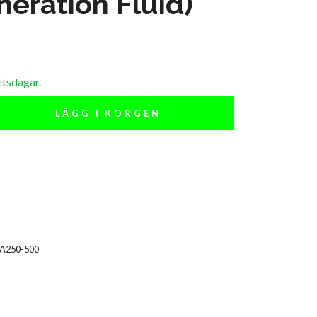
eration Fluid)
etsdagar.
LÄGG I KORGEN
A250-500