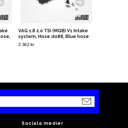
712 kr
take
VAG 1.8 2.0 TSI (MQB) V1 Intake
hose,
system, Hose do88, Blue hose
2 362 kr
Sociala medier