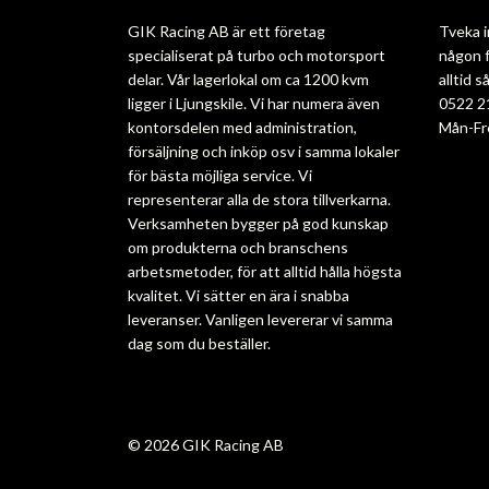
GIK Racing AB är ett företag
Tveka i
specialiserat på turbo och motorsport
någon f
delar. Vår lagerlokal om ca 1200 kvm
alltid 
ligger i Ljungskile. Vi har numera även
0522 2
kontorsdelen med administration,
Mån-Fr
försäljning och inköp osv i samma lokaler
för bästa möjliga service. Vi
representerar alla de stora tillverkarna.
Verksamheten bygger på god kunskap
om produkterna och branschens
arbetsmetoder, för att alltid hålla högsta
kvalitet. Vi sätter en ära i snabba
leveranser. Vanligen levererar vi samma
dag som du beställer.
© 2026 GIK Racing AB