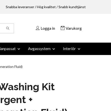
Snabba leveranser / Hög kvalitet / Snabb kundtjänst
Logga in
Varukorg
anpassat
Avgassystem
Interiör
eration Fluid)
Washing Kit
rgent +