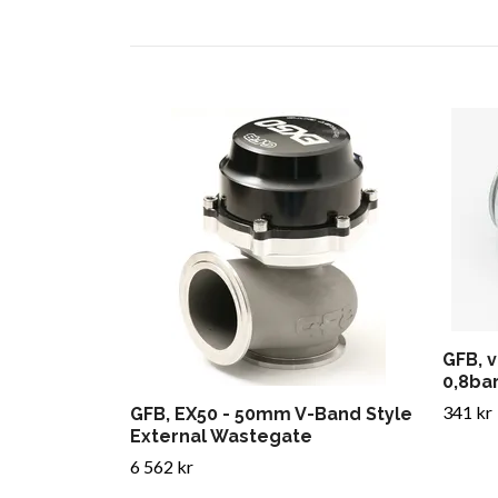
GFB, 
0,8ba
341 kr
GFB, EX50 - 50mm V-Band Style
External Wastegate
6 562 kr