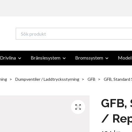
Drivlina
Bränslesystem
Bromssystem
Modell
ning
Dumpventiler / Laddtrycksstyrning
GFB
GFB, Standard 
GFB, 
/ Re