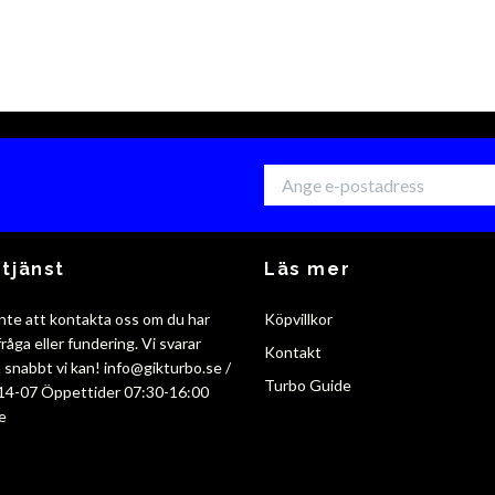
tjänst
Läs mer
nte att kontakta oss om du har
Köpvillkor
råga eller fundering. Vi svarar
Kontakt
så snabbt vi kan!
info@gikturbo.se
/
Turbo Guide
14-07 Öppettider 07:30-16:00
e