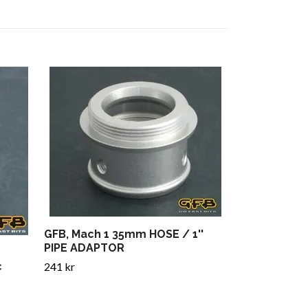
GFB, RESPO
3 732 kr
GFB, Mach 1 35mm HOSE / 1''
PIPE ADAPTOR
c
241 kr