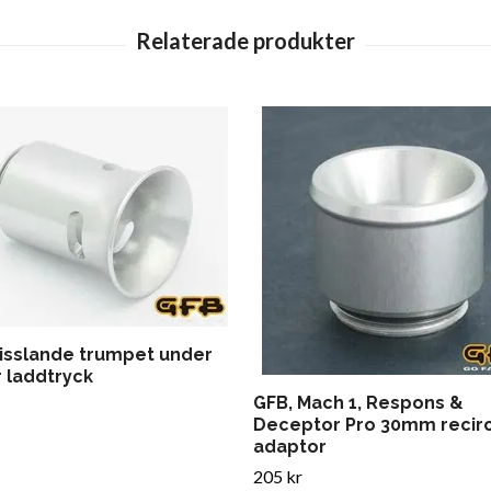
visslande trumpet under
r laddtryck
GFB, Mach 1, Respons &
Deceptor Pro 30mm recir
adaptor
205 kr