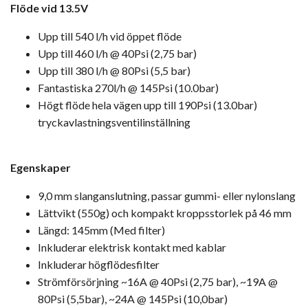
Flöde vid 13.5V
Upp till 540 l/h vid öppet flöde
Upp till 460 l/h @ 40Psi (2,75 bar)
Upp till 380 l/h @ 80Psi (5,5 bar)
Fantastiska 270l/h @ 145Psi (10.0bar)
Högt flöde hela vägen upp till 190Psi (13.0bar)
tryckavlastningsventilinställning
Egenskaper
9,0 mm slanganslutning, passar gummi- eller nylonslang
Lättvikt (550g) och kompakt kroppsstorlek på 46 mm
Längd: 145mm (Med filter)
Inkluderar elektrisk kontakt med kablar
Inkluderar högflödesfilter
Strömförsörjning ~16A @ 40Psi (2,75 bar), ~19A @
80Psi (5,5bar), ~24A @ 145Psi (10,0bar)