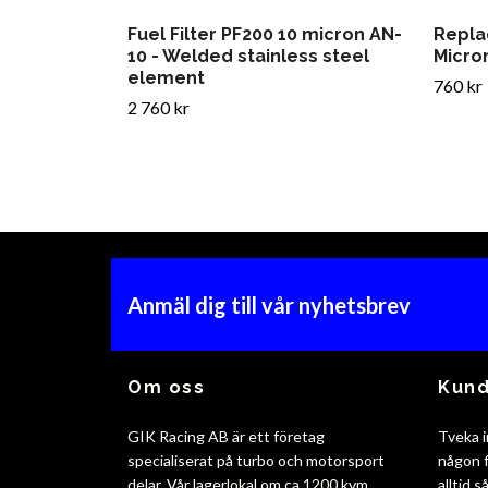
Fuel Filter PF200 10 micron AN-
Repla
10 - Welded stainless steel
Micro
element
760 kr
2 760 kr
Anmäl dig till vår nyhetsbrev
Om oss
Kund
GIK Racing AB är ett företag
Tveka i
specialiserat på turbo och motorsport
någon f
delar. Vår lagerlokal om ca 1200 kvm
alltid 