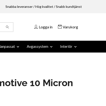
Snabba leveranser / Hög kvalitet / Snabb kundtjänst
Logga in
Varukorg
anpassat
Avgassystem
Interiör
otive 10 Micron