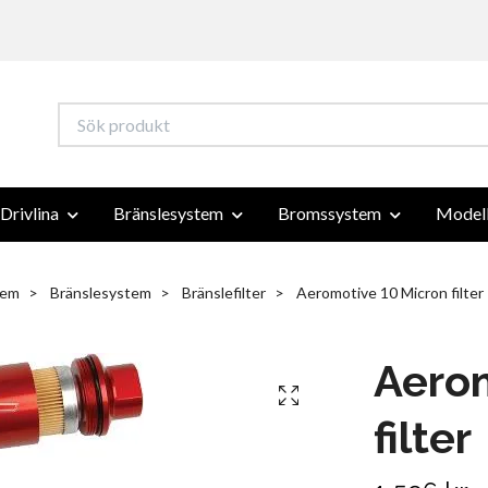
Drivlina
Bränslesystem
Bromssystem
Modell
em
Bränslesystem
Bränslefilter
Aeromotive 10 Micron filter
Aerom
filter