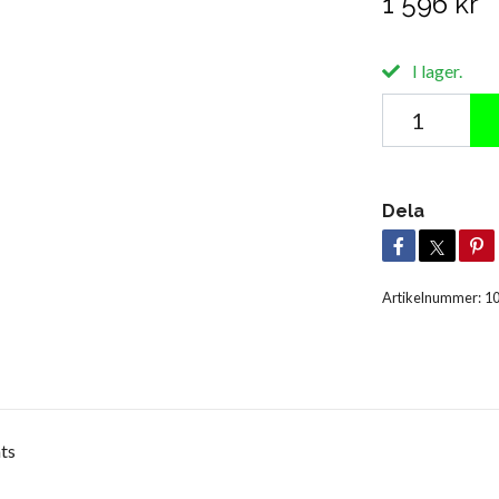
1 596 kr
I lager.
Dela
Artikelnummer:
1
ats