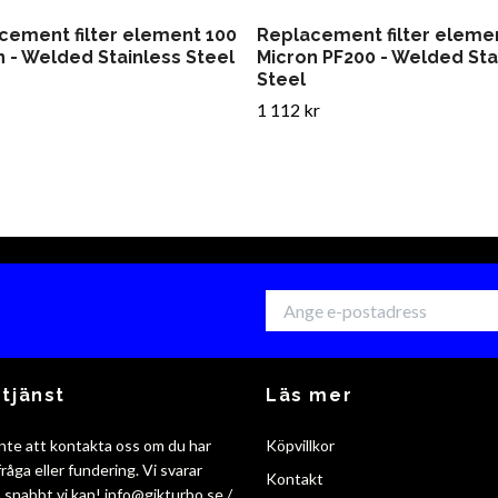
cement filter element 100
Replacement filter eleme
n - Welded Stainless Steel
Micron PF200 - Welded Sta
Steel
1 112 kr
tjänst
Läs mer
nte att kontakta oss om du har
Köpvillkor
råga eller fundering. Vi svarar
Kontakt
så snabbt vi kan!
info@gikturbo.se
/