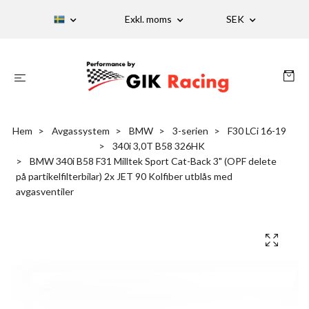
Exkl. moms
SEK
Hem
Avgassystem
BMW
3-serien
F30 LCi 16-19
340i 3,0T B58 326HK
BMW 340i B58 F31 Milltek Sport Cat-Back 3" (OPF delete
på partikelfilterbilar) 2x JET 90 Kolfiber utblås med
avgasventiler