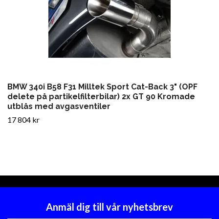
BMW 340i B58 F31 Milltek Sport Cat-Back 3" (OPF
delete på partikelfilterbilar) 2x GT 90 Kromade
utblås med avgasventiler
17 804 kr
Anmäl dig till vår nyhetsbrev