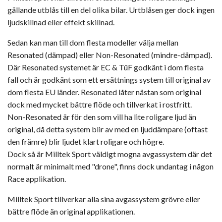
gällande utblås till en del olika bilar. Urtblåsen ger dock ingen
ljudskillnad eller effekt skillnad.
Sedan kan man till dom flesta modeller välja mellan
Resonated (dämpad) eller Non-Resonated (mindre-dämpad).
Där Resonated systemet är EC & TüF godkänt i dom flesta
fall och är godkänt som ett ersättnings system till original av
dom flesta EU länder. Resonated låter nästan som original
dock med mycket bättre flöde och tillverkat i rostfritt.
Non-Resonated är för den som vill ha lite roligare ljud än
original, då detta system blir av med en ljuddämpare (oftast
den främre) blir ljudet klart roligare och högre.
Dock så är Milltek Sport väldigt mogna avgassystem där det
normalt är minimalt med "drone", finns dock undantag i någon
Race applikation.
Milltek Sport tillverkar alla sina avgassystem grövre eller
bättre flöde än original applikationen.