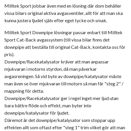
Milltek Sport jobbar även med en lösning där dom behåller
vissa bilars original aktiva avgasventiler, allt för att man ska
kunna justera ljudet själv efter eget tycke och smak.
Milltek Sport Downpipe lösningar passar enbart till Milltek
Sport Cat-Back avgassystem (till vissa bilar finns det
downpipe att beställa till original Cat-Back, kontakta oss för
pris).
Downpipe/Racekatalysator kräver att man anpassar
mjukvaran i motorns styrdon, då man påverkar
avgasreningen. Så vid byte av downpipe/katalysator måste
man även se över mjukvaran till motorn så man får "steg 2" /
mappning för detta.
Downpipe/Racekatalysator ger i regel inget mer ljud utan
bara bättre flöde och effekt, man byter inte
downpipe/katalysator för ljudet.
Däremot är det downpipe/katalysator som stoppar upp
effekten allt som oftast efter "steg 1" trim vilket gör att man