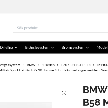
Drivlina
Bränslesystem
Bromssystem
Modell
Avgassystem
BMW
1-serien
F20 / F21 LCI 15-18
M140i
lltek Sport Cat-Back 2x 90 chrome GT utblås med avgasventiler - No
BMW 
B58 M