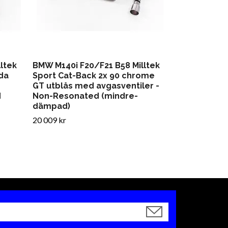
ltek
BMW M140i F20/F21 B58 Milltek
da
Sport Cat-Back 2x 90 chrome
GT utblås med avgasventiler -
d
Non-Resonated (mindre-
dämpad)
20 009 kr