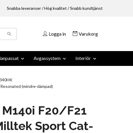
Snabba leveranser / Hög kvalitet / Snabb kundtjänst
Logga in
Varukorg
anpassat
Avgassystem
Interiör
 340HK
n-Resonated (mindre-dämpad)
M140i F20/F21
illtek Sport Cat-