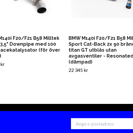
140i F20/F21 B58 Milltek
BMW M140i F20/F21 B58 Mil
 3,5" Downpipe med 100
Sport Cat-Back 2x 90 brän
racekatalysator (för över
titan GT utblås utan
)
avgasventiler - Resonate
(dämpad)
 kr
22 345 kr