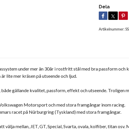
Dela
Artikelnummer:
S
system under mer än 30år i rostfritt stål med bra passform och kv
r lite mer kräsen på utseende och ljud.
 både gällande kvalitet, passform, effekt och utseende. Troligen
t Volkswagen Motorsport och med stora framgångar inom racing.
timmars racet på Nürburgring (Tyskland) med stora framgångar.
att välja mellan, JET, GT, Special, Svarta, ovala, kolfiber, titan os