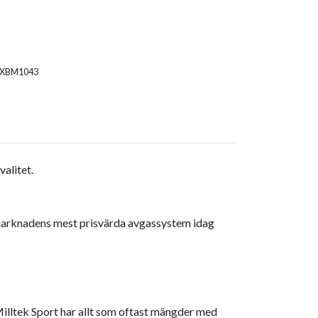
SXBM1043
alitet.
 marknadens mest prisvärda avgassystem idag
v. Milltek Sport har allt som oftast mängder med