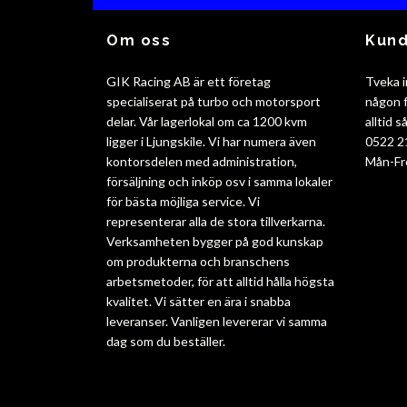
Om oss
Kund
GIK Racing AB är ett företag
Tveka i
specialiserat på turbo och motorsport
någon f
delar. Vår lagerlokal om ca 1200 kvm
alltid 
ligger i Ljungskile. Vi har numera även
0522 2
kontorsdelen med administration,
Mån-Fr
försäljning och inköp osv i samma lokaler
för bästa möjliga service. Vi
representerar alla de stora tillverkarna.
Verksamheten bygger på god kunskap
om produkterna och branschens
arbetsmetoder, för att alltid hålla högsta
kvalitet. Vi sätter en ära i snabba
leveranser. Vanligen levererar vi samma
dag som du beställer.