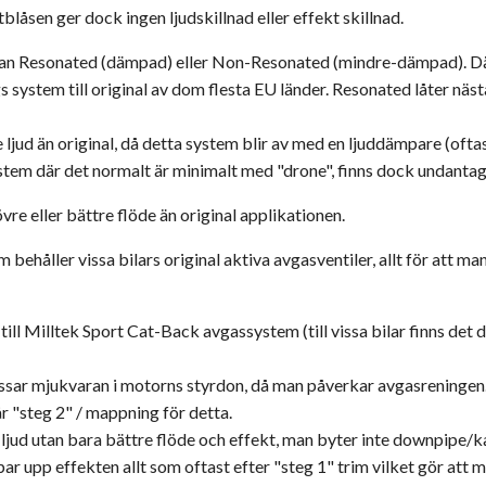
rtblåsen ger dock ingen ljudskillnad eller effekt skillnad.
ellan Resonated (dämpad) eller Non-Resonated (mindre-dämpad). D
gs system till original av dom flesta EU länder. Resonated låter n
 ljud än original, då detta system blir av med en ljuddämpare (oftas
tem där det normalt är minimalt med "drone", finns dock undantag
vre eller bättre flöde än original applikationen.
ehåller vissa bilars original aktiva avgasventiler, allt för att man
ll Milltek Sport Cat-Back avgassystem (till vissa bilar finns det d
ar mjukvaran i motorns styrdon, då man påverkar avgasreningen.
r "steg 2" / mappning för detta.
jud utan bara bättre flöde och effekt, man byter inte downpipe/kat
upp effekten allt som oftast efter "steg 1" trim vilket gör att ma