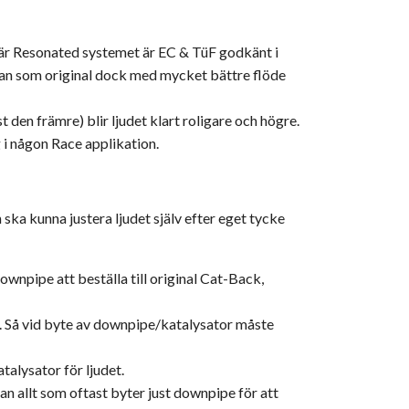
är Resonated systemet är EC & TüF godkänt i
ästan som original dock med mycket bättre flöde
t den främre) blir ljudet klart roligare och högre.
 i någon Race applikation.
 ska kunna justera ljudet själv efter eget tycke
ownpipe att beställa till original Cat-Back,
 Så vid byte av downpipe/katalysator måste
alysator för ljudet.
n allt som oftast byter just downpipe för att