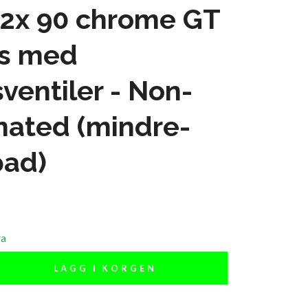
 2x 90 chrome GT
ås med
ventiler - Non-
nated (mindre-
ad)
ra
LÄGG I KORGEN