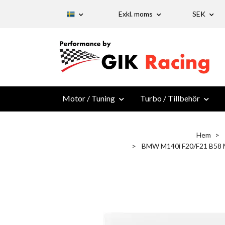
Exkl. moms
SEK
Motor / Tuning
Turbo / Tillbehör
Hem
BMW M140i F20/F21 B58 Mi