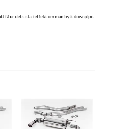
tt få ur det sista i effekt om man bytt downpipe.
BMW M140i F
Sport Cat-B
GT utblås ut
Resonated 
18 374 kr