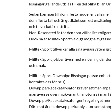
lösningar gällande utblås till en del olika bilar. U
Sedan kan man till dom flesta modeller välja m
dom flesta fall och är godkänt som ett ersättnin
och tillverkat i rostfritt.
Non-Resonated är för den som vill ha lite roligare
Dock så är Milltek Sport väldigt mogna avgassys
Milltek Sport tillverkar alla sina avgassystem grö
Milltek Sport jobbar även med en lösning där dom b
och smak.
Milltek Sport Downpipe lösningar passar enbart ti
kontakta oss för pris).
Downpipe/Racekatalysator kräver att man anpass
man även se över mjukvaran till motorn så man få
Downpipe/Racekatalysator ger i regel inget mer l
Däremot är det downpipe/katalysator som stoppar 