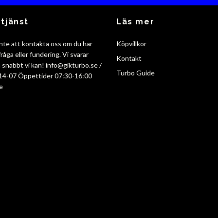
tjänst
Läs mer
nte att kontakta oss om du har
Köpvillkor
råga eller fundering. Vi svarar
Kontakt
så snabbt vi kan!
info@gikturbo.se
/
Turbo Guide
14-07 Öppettider 07:30-16:00
e