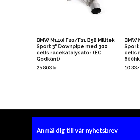
BMW M140i F20/F21 B58 Milltek
BMW M
Sport 3" Downpipe med 300
Sport
cells racekatalysator (EC
cells 
Godkänt)
600hk
25 803 kr
10 337
Anmäl dig till vår nyhetsbrev