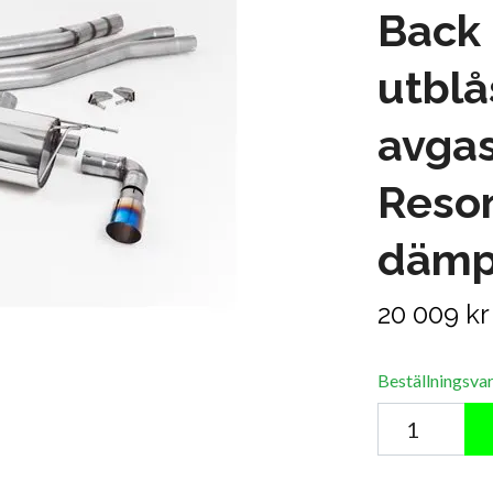
Back
utbl
avgas
Reso
dämp
20 009 kr
Beställningsva