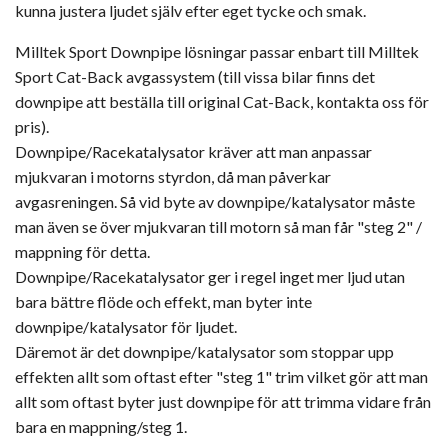
kunna justera ljudet själv efter eget tycke och smak.
Milltek Sport Downpipe lösningar passar enbart till Milltek
Sport Cat-Back avgassystem (till vissa bilar finns det
downpipe att beställa till original Cat-Back, kontakta oss för
pris).
Downpipe/Racekatalysator kräver att man anpassar
mjukvaran i motorns styrdon, då man påverkar
avgasreningen. Så vid byte av downpipe/katalysator måste
man även se över mjukvaran till motorn så man får "steg 2" /
mappning för detta.
Downpipe/Racekatalysator ger i regel inget mer ljud utan
bara bättre flöde och effekt, man byter inte
downpipe/katalysator för ljudet.
Däremot är det downpipe/katalysator som stoppar upp
effekten allt som oftast efter "steg 1" trim vilket gör att man
allt som oftast byter just downpipe för att trimma vidare från
bara en mappning/steg 1.