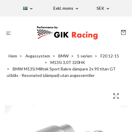
Exkl. moms
SEK
Hem
Avgassystem
BMW
1-serien
F20 12-15
M135i 3,0T 320HK
BMW M135i Milltek Sport Bakre dämpare 2x 90 titan GT
utblås - Resonated (dämpad) utan avgasventiler