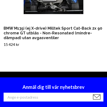
BMW M135i (ej X-drive) Milltek Sport Cat-Back 2x 90
chrome GT utblås - Non-Resonated (mindre-
dämpad) utan avgasventiler
15 424 kr
Anmäl dig till vår nyhetsbrev