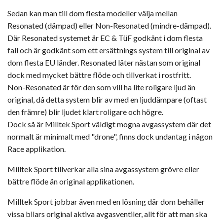
Sedan kan man till dom flesta modeller välja mellan
Resonated (dämpad) eller Non-Resonated (mindre-dämpad).
Där Resonated systemet är EC & TüF godkänt i dom flesta
fall och är godkänt som ett ersättnings system till original av
dom flesta EU länder. Resonated låter nästan som original
dock med mycket bättre flöde och tillverkat i rostfritt.
Non-Resonated är för den som vill ha lite roligare ljud än
original, då detta system blir av med en ljuddämpare (oftast
den främre) blir ljudet klart roligare och högre.
Dock så är Milltek Sport väldigt mogna avgassystem där det
normalt är minimalt med "drone", finns dock undantag i någon
Race applikation.
Milltek Sport tillverkar alla sina avgassystem grövre eller
bättre flöde än original applikationen.
Milltek Sport jobbar även med en lösning där dom behåller
vissa bilars original aktiva avgasventiler, allt för att man ska