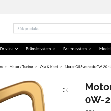
Drivlina
Bränslesystem
Bromssystem
Modell
em
Motor / Tuning
Olja & Kemi
Motor Oil Synthetic 0W-20 4
Motor
0W-2