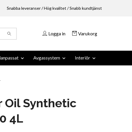
Snabba leveranser / Hög kvalitet / Snabb kundtjänst
Logga in
Varukorg
anpassat
Avgassystem
Interiör
L
 Oil Synthetic
0 4L