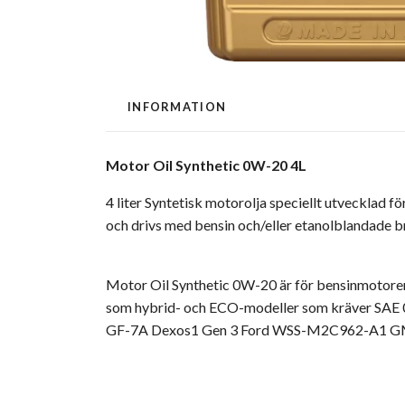
INFORMATION
Motor Oil Synthetic 0W-20 4L
4 liter Syntetisk motorolja speciellt utvecklad
och drivs med bensin och/eller etanolblandade br
Motor Oil Synthetic 0W-20 är för bensinmotorer i
som hybrid- och ECO-modeller som kräver SAE 0W
GF-7A Dexos1 Gen 3 Ford WSS-M2C962-A1 G