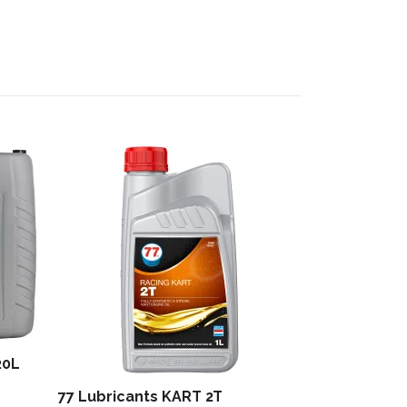
Antifreeze 
96 kr
20L
77 Lubricants KART 2T