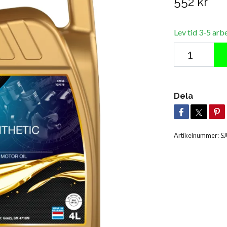
552 kr
Lev tid 3-5 arb
Dela
Artikelnummer:
S