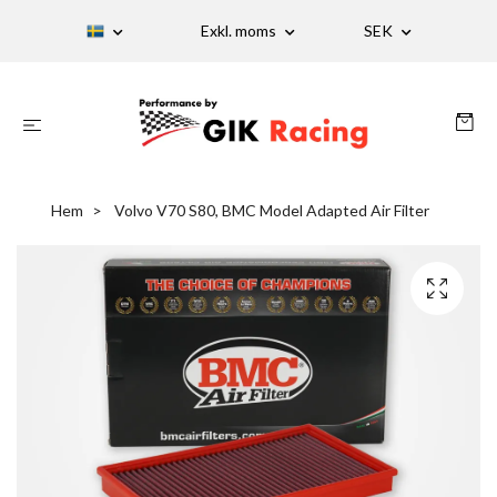
Exkl. moms
SEK
Hem
Volvo V70 S80, BMC Model Adapted Air Filter